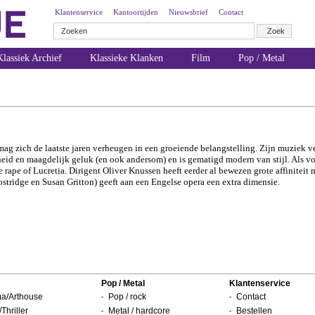
Klantenservice
Kantoortijden
Nieuwsbrief
Contact
lassiek Archief
Klassieke Klanken
Film
Pop / Metal
 zich de laatste jaren verheugen in een groeiende belangstelling. Zijn muziek ve
heid en maagdelijk geluk (en ook andersom) en is gematigd modern van stijl. Als v
rape of Lucretia. Dirigent Oliver Knussen heeft eerder al bewezen grote affiniteit me
Bostridge en Susan Gritton) geeft aan een Engelse opera een extra dimensie.
Pop / Metal
Klantenservice
a/Arthouse
Pop / rock
Contact
/Thriller
Metal / hardcore
Bestellen