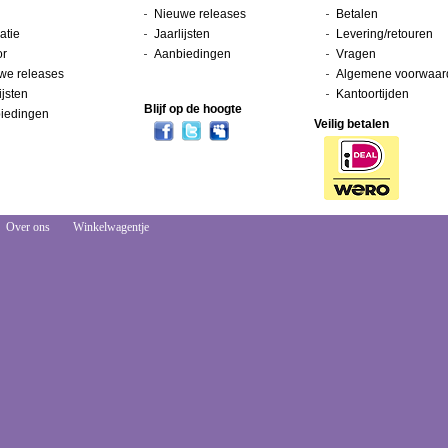
Nieuwe releases
Betalen
atie
Jaarlijsten
Levering/retouren
or
Aanbiedingen
Vragen
we releases
Algemene voorwaar
ijsten
Kantoortijden
Blijf op de hoogte
iedingen
Veilig betalen
Over ons
Winkelwagentje