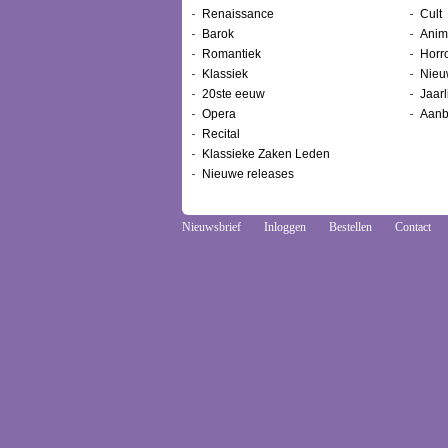
Renaissance
Cult
Barok
Anim
Romantiek
Horr
Klassiek
Nieu
20ste eeuw
Jaarl
Opera
Aanb
Recital
Klassieke Zaken Leden
Nieuwe releases
Nieuwsbrief
Inloggen
Bestellen
Contact