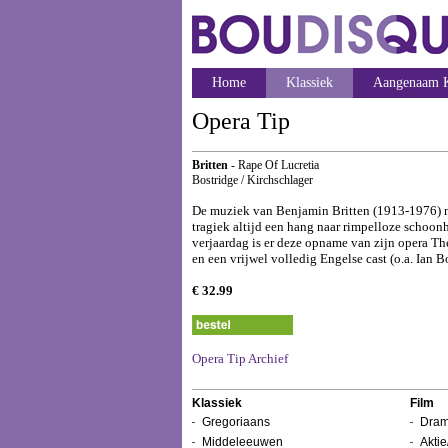
Home
Klassiek
Aangenaam K
Opera Tip
Britten
- Rape Of Lucretia
Bostridge / Kirchschlager
De muziek van Benjamin Britten (1913-1976) mag
tragiek altijd een hang naar rimpelloze schoon
verjaardag is er deze opname van zijn opera The 
en een vrijwel volledig Engelse cast (o.a. Ian 
€ 32.99
Opera Tip Archief
Klassiek
Film
Gregoriaans
Dram
Middeleeuwen
Aktie