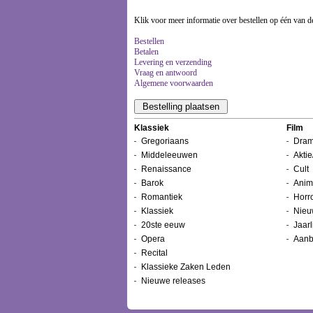
Klik voor meer informatie over bestellen op één van d
Bestellen
Betalen
Levering en verzending
Vraag en antwoord
Algemene voorwaarden
Klassiek
Film
Gregoriaans
Dram
Middeleeuwen
Aktie
Renaissance
Cult
Barok
Anim
Romantiek
Horr
Klassiek
Nieu
20ste eeuw
Jaarl
Opera
Aanb
Recital
Klassieke Zaken Leden
Nieuwe releases