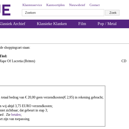
Klantenservice
Kantoortijden
Nieuwsbrief
Contact
lassiek Archief
Klassieke Klanken
Film
Pop / Metal
 de shoppingcart staan:
Titel:
Rape Of Lucretia (Britten)
CD
totaal bedrag van € 20,00 geen verzendkosten(€ 2,95) in rekening gebracht;
nen wij altijd 3,75 EURO verzendkosten;
iet zichtbaar; dat gebeurt in stap 3;
rd . Zie
betalen
;
 zijn van toepassing.