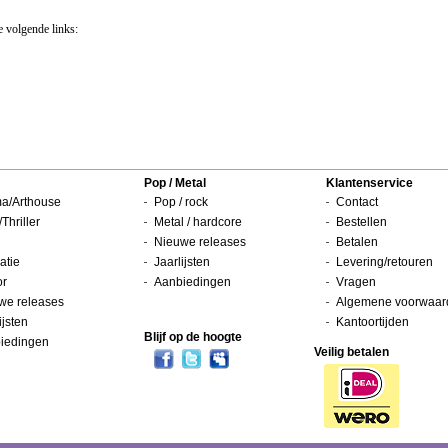
e volgende links:
Pop / Metal
Klantenservice
a/Arthouse
Pop / rock
Contact
/Thriller
Metal / hardcore
Bestellen
Nieuwe releases
Betalen
atie
Jaarlijsten
Levering/retouren
or
Aanbiedingen
Vragen
we releases
Algemene voorwaar
ijsten
Kantoortijden
Blijf op de hoogte
iedingen
Veilig betalen