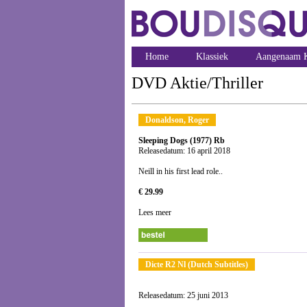
Home
Klassiek
Aangenaam K
DVD Aktie/Thriller
Donaldson, Roger
Sleeping Dogs (1977) Rb
Releasedatum: 16 april 2018
Neill in his first lead role..
€ 29.99
Lees meer
Dicte R2 Nl (Dutch Subtitles)
Releasedatum: 25 juni 2013