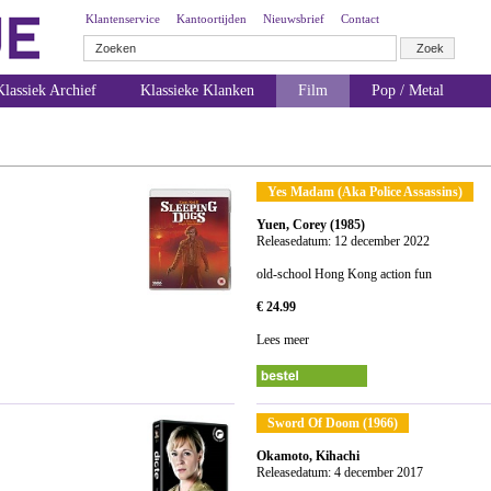
Klantenservice
Kantoortijden
Nieuwsbrief
Contact
lassiek Archief
Klassieke Klanken
Film
Pop / Metal
Yes Madam (Aka Police Assassins)
Yuen, Corey (1985)
Releasedatum: 12 december 2022
old-school Hong Kong action fun
€ 24.99
Lees meer
Sword Of Doom (1966)
Okamoto, Kihachi
Releasedatum: 4 december 2017