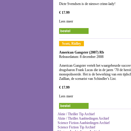
Dicte Svendsen is de nieuwe crime-lady!
€ 17.99
Lees meer
Scott, Ridley
American Gangster (2007) Rb
Releasedatum: 8 december 2008
American Gangster vertelt het waargebeurde succes
drugsbaron Frank Lucas die in de jaren ‘70 de hero
monopoliseerde. Het is de bewerking van een tijdsch
Zaillian, de scenarist van Schindler’s List.
€ 17.99
Lees meer
Aktie / Thriller Tip Archief
Aktie / Thriller Aanbiedingen Archief
Science Fiction Aanbiedingen Archief
Science Fiction Tip Archief