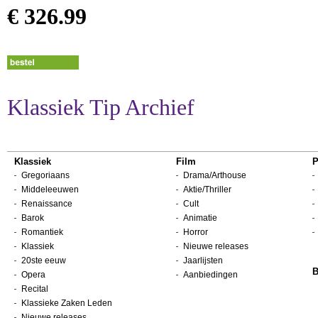
€ 326.99
Klassiek Tip Archief
Klassiek
Film
P
Gregoriaans
Drama/Arthouse
Middeleeuwen
Aktie/Thriller
Renaissance
Cult
Barok
Animatie
Romantiek
Horror
Klassiek
Nieuwe releases
20ste eeuw
Jaarlijsten
B
Opera
Aanbiedingen
Recital
Klassieke Zaken Leden
Nieuwe releases