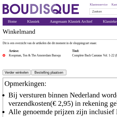
Klantenservice
Kant
Home
Klassiek
Aangenaam Klassiek Archief
Klassiek
Winkelmand
Dit is een overzicht van de artikelen die dit moment in de shoppingcart staan:
Artiest:
Titel:
Koopman, Ton & The Amsterdam Baroqu
Complete Bach Cantatas Vol. 1-22 (
Opmerkingen:
Bij versturen binnen Nederland worde
verzendkosten(€ 2,95) in rekening ge
Alle genoemde prijzen zijn inclusie