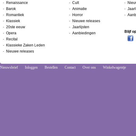
Renaissance
Cult
Nieu
Barok
Animatie
Jaarl
Romantiek
Horror
Aanb
Klassiek
Nieuwe releases
20ste eeuw
Jaarlijsten
Blijf 
Opera
Aanbiedingen
Recital
Klassieke Zaken Leden
Nieuwe releases
Nieuwsbrief
Inloggen
Bestellen
Contact
Over ons
Winkelwagentje