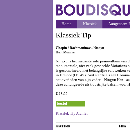
Home
Klassiek
Aangenaam K
Klassiek Tip
Chopin / Rachmaninov
- Ningxu
Han, Mengjie
Ningxu is het nieuwste solo piano-album van 
monumentale, niet vaak gespeelde Variations on
is gecombineerd met belangrijke solowerken van
in F minor (Op. 49). Wat startte als een Coro
het overleden van zijn vader – Ningxu Han –aa
deze cd fungeerde als troostrijke balsem voor 
€ 23.99
Klassiek Tip Archief
Klassiek
Film