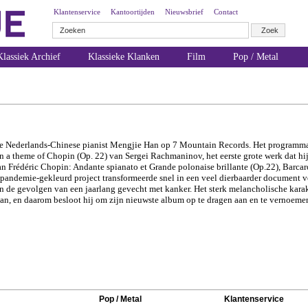
Klantenservice
Kantoortijden
Nieuwsbrief
Contact
lassiek Archief
Klassieke Klanken
Film
Pop / Metal
de Nederlands-Chinese pianist Mengjie Han op 7 Mountain Records. Het programma 
 a theme of Chopin (Op. 22) van Sergei Rachmaninov, het eerste grote werk dat hij
 Frédéric Chopin: Andante spianato et Grande polonaise brillante (Op.22), Barcaro
na-pandemie-gekleurd project transformeerde snel in een veel dierbaarder document
n de gevolgen van een jaarlang gevecht met kanker. Het sterk melancholische kar
Han, en daarom besloot hij om zijn nieuwste album op te dragen aan en te vernoemen
Pop / Metal
Klantenservice