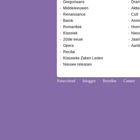
Gregoriaans
Dram
Middeleeuwen
Aktie
Renaissance
Cult
Barok
Anim
Romantiek
Horr
Klassiek
Nieu
20ste eeuw
Jaarl
Opera
Aanb
Recital
Klassieke Zaken Leden
Nieuwe releases
Nieuwsbrief
Inloggen
Bestellen
Contact