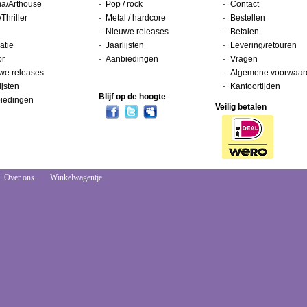
a/Arthouse
Pop / rock
Contact
/Thriller
Metal / hardcore
Bestellen
Nieuwe releases
Betalen
atie
Jaarlijsten
Levering/retouren
or
Aanbiedingen
Vragen
we releases
Algemene voorwaar
ijsten
Kantoortijden
Blijf op de hoogte
iedingen
Veilig betalen
Over ons
Winkelwagentje