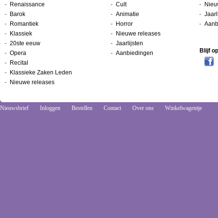
Renaissance
Cult
Nieu
Barok
Animatie
Jaarl
Romantiek
Horror
Aanb
Klassiek
Nieuwe releases
20ste eeuw
Jaarlijsten
Blijf 
Opera
Aanbiedingen
Recital
Klassieke Zaken Leden
Nieuwe releases
Nieuwsbrief
Inloggen
Bestellen
Contact
Over ons
Winkelwagentje