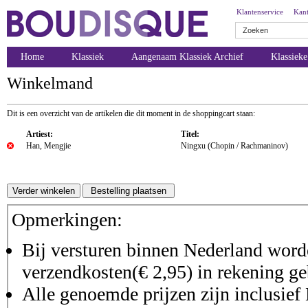
Klantenservice
Kant
Home
Klassiek
Aangenaam Klassiek Archief
Klassiek
Winkelmand
Dit is een overzicht van de artikelen die dit moment in de shoppingcart staan:
Artiest:
Titel:
Han, Mengjie
Ningxu (Chopin / Rachmaninov)
Opmerkingen:
Bij versturen binnen Nederland worde
verzendkosten(€ 2,95) in rekening ge
Alle genoemde prijzen zijn inclusie