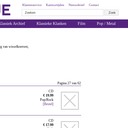
Klantenservice
Kantoortijden
Nieuwsbrief
Contact
lassiek Archief
Klassieke Klanken
Film
Pop / Metal
olg van wisselkoersen;
Pagina 27 van 62
CD
€ 19.99
Pop/Rock
[Bestel]
CD
€ 17.99