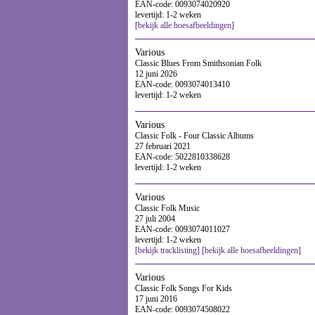
EAN-code: 0093074020920
levertijd: 1-2 weken
[bekijk alle hoesafbeeldingen]
Various
Classic Blues From Smithsonian Folk
12 juni 2026
EAN-code: 0093074013410
levertijd: 1-2 weken
Various
Classic Folk - Four Classic Albums
27 februari 2021
EAN-code: 5022810338628
levertijd: 1-2 weken
Various
Classic Folk Music
27 juli 2004
EAN-code: 0093074011027
levertijd: 1-2 weken
[bekijk tracklisting]
[bekijk alle hoesafbeeldingen]
Various
Classic Folk Songs For Kids
17 juni 2016
EAN-code: 0093074508022