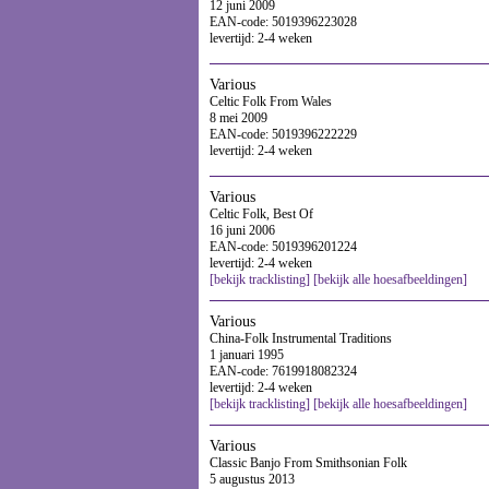
12 juni 2009
EAN-code: 5019396223028
levertijd: 2-4 weken
Various
Celtic Folk From Wales
8 mei 2009
EAN-code: 5019396222229
levertijd: 2-4 weken
Various
Celtic Folk, Best Of
16 juni 2006
EAN-code: 5019396201224
levertijd: 2-4 weken
[bekijk tracklisting]
[bekijk alle hoesafbeeldingen]
Various
China-Folk Instrumental Traditions
1 januari 1995
EAN-code: 7619918082324
levertijd: 2-4 weken
[bekijk tracklisting]
[bekijk alle hoesafbeeldingen]
Various
Classic Banjo From Smithsonian Folk
5 augustus 2013