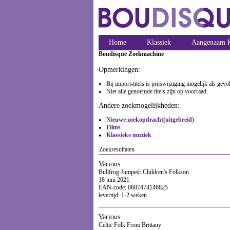
Home
Klassiek
Aangenaam K
Boudisque Zoekmachine
Opmerkingen:
Bij import-titels is prijswijziging mogelijk als gev
Niet alle genoemde titels zijn op voorraad.
Andere zoekmogelijkheden:
Nieuwe zoekopdracht(uitgebreid)
Films
Klassieke muziek
Zoekresultaten
Various
Bullfrog Jumped: Children's Folkson
18 juni 2021
EAN-code: 0687474146825
levertijd: 1-2 weken
Various
Celtic Folk From Brittany