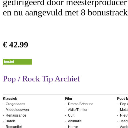
gedirigeerd door meesterproducer 
en nu aangevuld met 8 bonustrack
€ 42.99
Pop / Rock Tip Archief
Klassiek
Film
Pop / 
Gregoriaans
Drama/Arthouse
Pop /
Middeleeuwen
Aktie/Thriller
Metal
Renaissance
Cult
Nieu
Barok
Animatie
Jaarl
Romantiek
Horror
Aanb