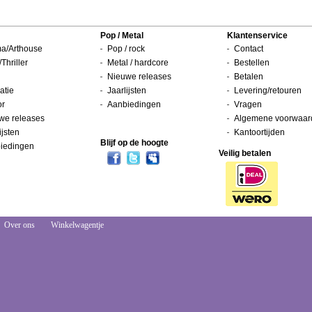
Pop / Metal
Klantenservice
a/Arthouse
Pop / rock
Contact
/Thriller
Metal / hardcore
Bestellen
Nieuwe releases
Betalen
atie
Jaarlijsten
Levering/retouren
or
Aanbiedingen
Vragen
we releases
Algemene voorwaar
ijsten
Kantoortijden
Blijf op de hoogte
iedingen
Veilig betalen
Over ons
Winkelwagentje