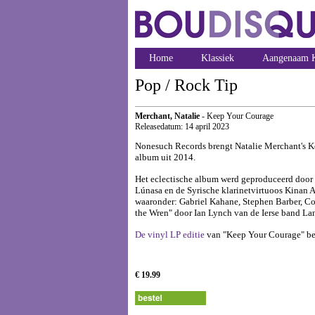
Home
Klassiek
Aangenaam K
Pop / Rock Tip
Merchant, Natalie
- Keep Your Courage
Releasedatum: 14 april 2023
Nonesuch Records brengt Natalie Merchant's Kee
album uit 2014.
Het eclectische album werd geproduceerd door
Lúnasa en de Syrische klarinetvirtuoos Kinan 
waaronder: Gabriel Kahane, Stephen Barber, C
the Wren" door Ian Lynch van de Ierse band L
De vinyl LP editie
van "Keep Your Courage" beva
€ 19.99