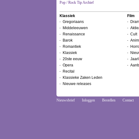
Pop / Rock Tip Archief
Klassiek
Film
Gregoriaans
Dram
Middeleeuwen
Aktie
Renaissance
Cult
Barok
Anim
Romantiek
Horr
Klassiek
Nieu
20ste eeuw
Jaarl
Opera
Aanb
Recital
Klassieke Zaken Leden
Nieuwe releases
Nieuwsbrief
Inloggen
Bestellen
Contact