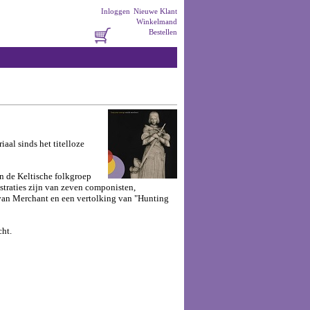
Inloggen
Nieuwe Klant
Winkelmand
Bestellen
aal sinds het titelloze
n de Keltische folkgroep
traties zijn van zeven componisten,
van Merchant en een vertolking van "Hunting
cht.