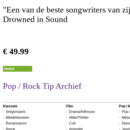
"Een van de beste songwriters van zij
Drowned in Sound
€ 49.99
Pop / Rock Tip Archief
Klassiek
Film
Pop / 
Gregoriaans
Drama/Arthouse
Pop /
Middeleeuwen
Aktie/Thriller
Metal
Renaissance
Cult
Nieu
Barok
Animatie
Jaarl