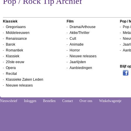
Pop / Rock Tip Archief
Klassiek
Film
Pop / 
Gregoriaans
Drama/Arthouse
Pop /
Middeleeuwen
Aktie/Thriller
Metal
Renaissance
Cult
Nieu
Barok
Animatie
Jaarl
Romantiek
Horror
Aanb
Klassiek
Nieuwe releases
20ste eeuw
Jaarlijsten
Blijf 
Opera
Aanbiedingen
Recital
Klassieke Zaken Leden
Nieuwe releases
Nieuwsbrief
Inloggen
Bestellen
Contact
Over ons
Winkelwagentje