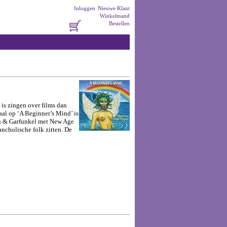
Inloggen
Nieuwe Klant
Winkelmand
Bestellen
 is zingen over films dan
aal op ‘A Beginner’s Mind’ is
mon & Garfunkel met New Age
ancholische folk zitten. De