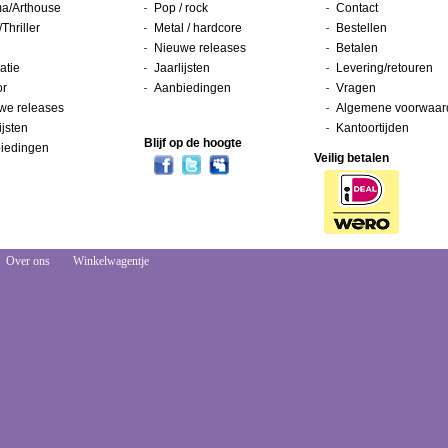
a/Arthouse
Pop / rock
Contact
/Thriller
Metal / hardcore
Bestellen
Nieuwe releases
Betalen
atie
Jaarlijsten
Levering/retouren
or
Aanbiedingen
Vragen
we releases
Algemene voorwaar
ijsten
Kantoortijden
Blijf op de hoogte
iedingen
Veilig betalen
Over ons
Winkelwagentje