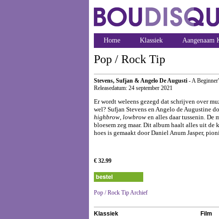
Home
Klassiek
Aangenaam K
Pop / Rock Tip
Stevens, Sufjan & Angelo De Augusti
- A Beginner
Releasedatum: 24 september 2021
Er wordt weleens gezegd dat schrijven over muzi
wel? Sufjan Stevens en Angelo de Augustine doe
highbrow
,
lowbrow
en alles daar tussenin. De
bloesem zeg maar. Dit album haalt alles uit de 
hoes is gemaakt door Daniel Anum Jasper, pioni
€ 32.99
Pop / Rock Tip Archief
Klassiek
Film