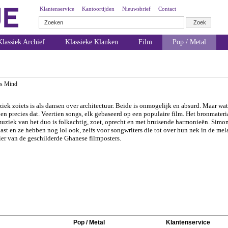
Klantenservice
Kantoortijden
Nieuwsbrief
Contact
lassiek Archief
Klassieke Klanken
Film
Pop / Metal
's Mind
ek zoiets is als dansen over architectuur. Beide is onmogelijk en absurd. Maar wat
n precies dat. Veertien songs, elk gebaseerd op een populaire film. Het bronmateri
 muziek van het duo is folkachtig, zoet, oprecht en met bruisende harmonieën. Si
kast en ze hebben nog lol ook, zelfs voor songwriters die tot over hun nek in de mel
er van de geschilderde Ghanese filmposters.
Pop / Metal
Klantenservice