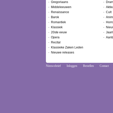
Gregoriaans
Dram
Middeleeuwen
Aktie
Renaissance
Cult
Barok
Anim
Romantiek
Horr
Klassiek
Nieu
20ste eeuw
Jaarl
Opera
Aanb
Recital
Klassieke Zaken Leden
Nieuwe releases
Nieuwsbrief
Inloggen
Bestellen
Contact