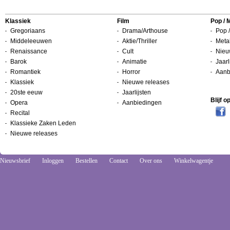
Klassiek
Film
Pop / 
Gregoriaans
Drama/Arthouse
Pop /
Middeleeuwen
Aktie/Thriller
Metal
Renaissance
Cult
Nieu
Barok
Animatie
Jaarl
Romantiek
Horror
Aanb
Klassiek
Nieuwe releases
20ste eeuw
Jaarlijsten
Blijf 
Opera
Aanbiedingen
Recital
Klassieke Zaken Leden
Nieuwe releases
Nieuwsbrief
Inloggen
Bestellen
Contact
Over ons
Winkelwagentje