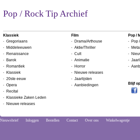
Pop / Rock Tip Archief
Klassiek
Film
Pop / 
Gregoriaans
Drama/Arthouse
Pop /
Middeleeuwen
Aktie/Thriller
Metal
Renaissance
Cult
Nieu
Barok
Animatie
Jaarl
Romantiek
Horror
Aanb
Klassiek
Nieuwe releases
20ste eeuw
Jaarlijsten
Blijf 
Opera
Aanbiedingen
Recital
Klassieke Zaken Leden
Nieuwe releases
Nieuwsbrief
Inloggen
Bestellen
Contact
Over ons
Winkelwagentje