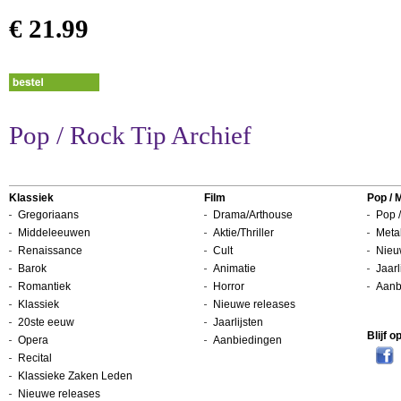
€ 21.99
Pop / Rock Tip Archief
Klassiek
Film
Pop / 
Gregoriaans
Drama/Arthouse
Pop /
Middeleeuwen
Aktie/Thriller
Metal
Renaissance
Cult
Nieu
Barok
Animatie
Jaarl
Romantiek
Horror
Aanb
Klassiek
Nieuwe releases
20ste eeuw
Jaarlijsten
Blijf 
Opera
Aanbiedingen
Recital
Klassieke Zaken Leden
Nieuwe releases