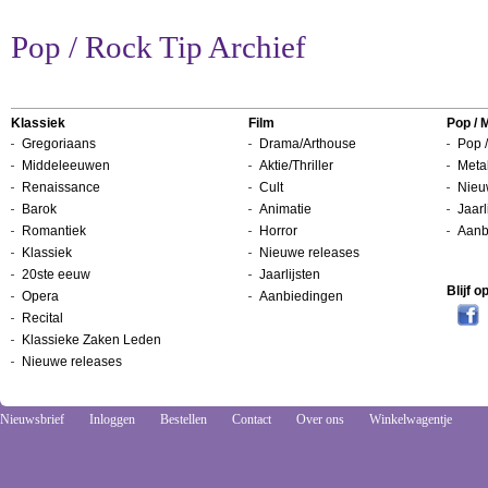
Pop / Rock Tip Archief
Klassiek
Film
Pop / 
Gregoriaans
Drama/Arthouse
Pop /
Middeleeuwen
Aktie/Thriller
Metal
Renaissance
Cult
Nieu
Barok
Animatie
Jaarl
Romantiek
Horror
Aanb
Klassiek
Nieuwe releases
20ste eeuw
Jaarlijsten
Blijf 
Opera
Aanbiedingen
Recital
Klassieke Zaken Leden
Nieuwe releases
Nieuwsbrief
Inloggen
Bestellen
Contact
Over ons
Winkelwagentje