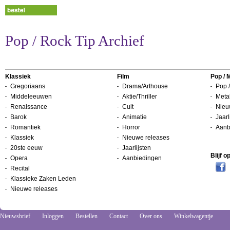
Pop / Rock Tip Archief
Klassiek
Film
Pop / 
Gregoriaans
Drama/Arthouse
Pop /
Middeleeuwen
Aktie/Thriller
Metal
Renaissance
Cult
Nieu
Barok
Animatie
Jaarl
Romantiek
Horror
Aanb
Klassiek
Nieuwe releases
20ste eeuw
Jaarlijsten
Blijf 
Opera
Aanbiedingen
Recital
Klassieke Zaken Leden
Nieuwe releases
Nieuwsbrief
Inloggen
Bestellen
Contact
Over ons
Winkelwagentje