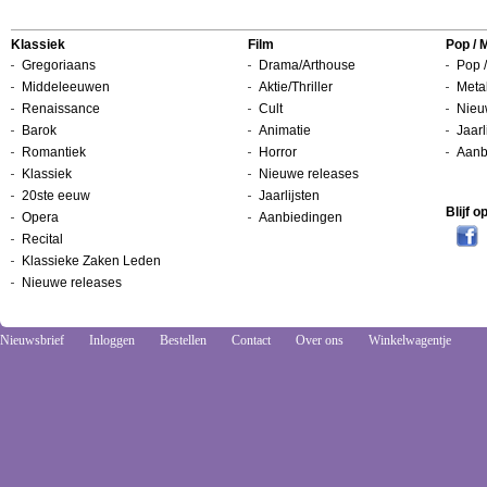
Klassiek
Film
Pop / 
Gregoriaans
Drama/Arthouse
Pop /
Middeleeuwen
Aktie/Thriller
Metal
Renaissance
Cult
Nieu
Barok
Animatie
Jaarl
Romantiek
Horror
Aanb
Klassiek
Nieuwe releases
20ste eeuw
Jaarlijsten
Blijf 
Opera
Aanbiedingen
Recital
Klassieke Zaken Leden
Nieuwe releases
Nieuwsbrief
Inloggen
Bestellen
Contact
Over ons
Winkelwagentje