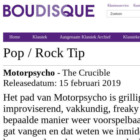
Klantenservice
Kant
Home
Klassiek
Aangenaam Klassiek Archief
Klassiek
Pop / Rock Tip
Motorpsycho
- The Crucible
Releasedatum: 15 februari 2019
Het pad van Motorpsycho is grilli
improviserend, vakkundig, freaky e
bepaalde manier weer voorspelbaar
gat vangen en dat weten we inmidd