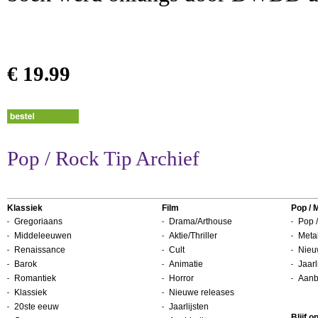
€ 19.99
Pop / Rock Tip Archief
Klassiek
Film
Pop / 
Gregoriaans
Drama/Arthouse
Pop /
Middeleeuwen
Aktie/Thriller
Metal
Renaissance
Cult
Nieu
Barok
Animatie
Jaarl
Romantiek
Horror
Aanb
Klassiek
Nieuwe releases
20ste eeuw
Jaarlijsten
Blijf 