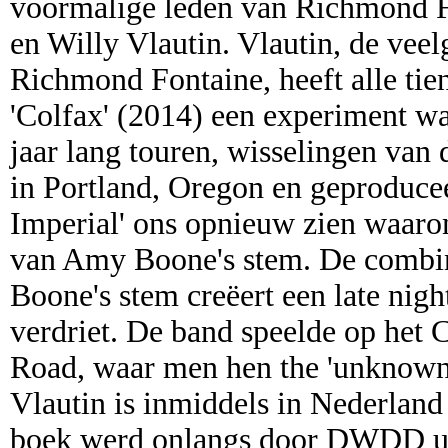
voormalige leden van Richmond F
en Willy Vlautin. Vlautin, de vee
Richmond Fontaine, heeft alle ti
'Colfax' (2014) een experiment was
jaar lang touren, wisselingen van
in Portland, Oregon en geproduce
Imperial' ons opnieuw zien waar
van Amy Boone's stem. De combina
Boone's stem creëert een late nig
verdriet. De band speelde op het C
Road, waar men hen the 'unknown h
Vlautin is inmiddels in Nederland 
boek werd onlangs door DWDD ui