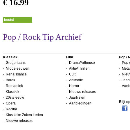
€ 16.99
Pop / Rock Tip Archief
Klassiek
Film
Pop / 
Gregoriaans
Drama/Arthouse
Pop /
Middeleeuwen
Aktie/Thriller
Metal
Renaissance
Cult
Nieu
Barok
Animatie
Jaarl
Romantiek
Horror
Aanb
Klassiek
Nieuwe releases
20ste eeuw
Jaarlijsten
Blijf 
Opera
Aanbiedingen
Recital
Klassieke Zaken Leden
Nieuwe releases