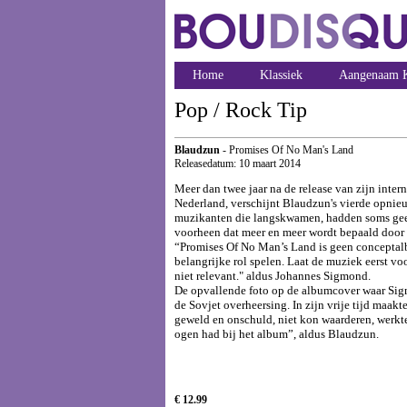
Home
Klassiek
Aangenaam K
Pop / Rock Tip
Blaudzun
- Promises Of No Man's Land
Releasedatum: 10 maart 2014
Meer dan twee jaar na de release van zijn inter
Nederland, verschijnt Blaudzun's vierde opnieu
muzikanten die langskwamen, hadden soms geen 
voorheen dat meer en meer wordt bepaald door b
“Promises Of No Man’s Land is geen conceptalb
belangrijke rol spelen. Laat de muziek eerst vo
niet relevant." aldus Johannes Sigmond.
De opvallende foto op de albumcover waar Sigmo
de Sovjet overheersing. In zijn vrije tijd maakt
geweld en onschuld, niet kon waarderen, werkte 
ogen had bij het album”, aldus Blaudzun.
€ 12.99