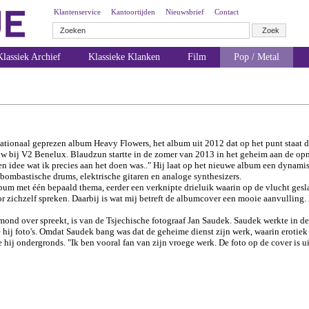
Klantenservice
Kantoortijden
Nieuwsbrief
Contact
lassiek Archief
Klassieke Klanken
Film
Pop / Metal
nationaal geprezen album Heavy Flowers, het album uit 2012 dat op het punt staat d
w bij V2 Benelux. Blaudzun startte in de zomer van 2013 in het geheim aan de opn
idee wat ik precies aan het doen was.." Hij laat op het nieuwe album een dynami
ombastische drums, elektrische gitaren en analoge synthesizers.
um met één bepaald thema, eerder een verknipte drieluik waarin op de vlucht ges
or zichzelf spreken. Daarbij is wat mij betreft de albumcover een mooie aanvulling.
nd over spreekt, is van de Tsjechische fotograaf Jan Saudek. Saudek werkte in de ja
e hij foto's. Omdat Saudek bang was dat de geheime dienst zijn werk, waarin erotiek 
hij ondergronds. "Ik ben vooral fan van zijn vroege werk. De foto op de cover is uit