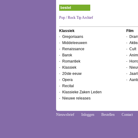
Pop / Rock Tip Archief
Klassiek
Film
Gregoriaans
Dram
Middeleeuwen
Aktie
Renaissance
Cult
Barok
Anim
Romantiek
Horr
Klassiek
Nieu
20ste eeuw
Jaarl
Opera
Aanb
Recital
Klassieke Zaken Leden
Nieuwe releases
Nieuwsbrief
Inloggen
Bestellen
Contact