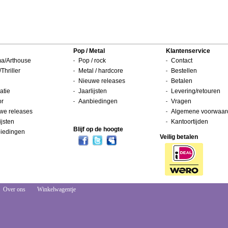
Pop / Metal
Klantenservice
a/Arthouse
Pop / rock
Contact
/Thriller
Metal / hardcore
Bestellen
Nieuwe releases
Betalen
atie
Jaarlijsten
Levering/retouren
or
Aanbiedingen
Vragen
we releases
Algemene voorwaar
ijsten
Kantoortijden
Blijf op de hoogte
iedingen
Veilig betalen
Over ons
Winkelwagentje