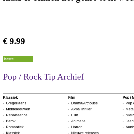
€ 9.99
Pop / Rock Tip Archief
Klassiek
Film
Pop / 
Gregoriaans
Drama/Arthouse
Pop /
Middeleeuwen
Aktie/Thriller
Metal
Renaissance
Cult
Nieu
Barok
Animatie
Jaarl
Romantiek
Horror
Aanb
Klassiek
Nieuwe releases