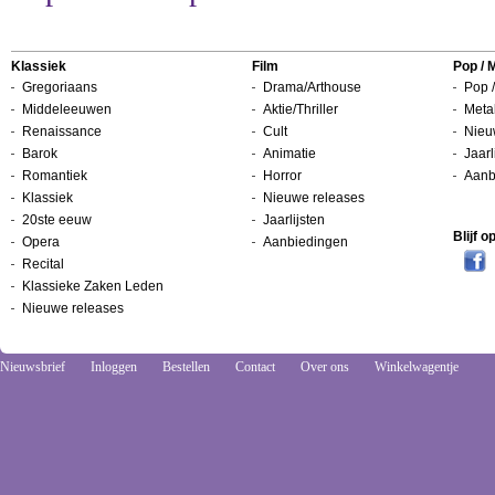
Klassiek
Film
Pop / 
Gregoriaans
Drama/Arthouse
Pop /
Middeleeuwen
Aktie/Thriller
Metal
Renaissance
Cult
Nieu
Barok
Animatie
Jaarl
Romantiek
Horror
Aanb
Klassiek
Nieuwe releases
20ste eeuw
Jaarlijsten
Blijf 
Opera
Aanbiedingen
Recital
Klassieke Zaken Leden
Nieuwe releases
Nieuwsbrief
Inloggen
Bestellen
Contact
Over ons
Winkelwagentje