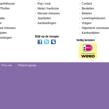
a/Arthouse
Pop / rock
Contact
/Thriller
Metal / hardcore
Bestellen
Nieuwe releases
Betalen
atie
Jaarlijsten
Levering/retouren
or
Aanbiedingen
Vragen
we releases
Algemene voorwaar
ijsten
Kantoortijden
Blijf op de hoogte
iedingen
Veilig betalen
Over ons
Winkelwagentje