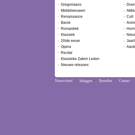
Gregoriaans
Dram
Middeleeuwen
Aktie
Renaissance
Cult
Barok
Anim
Romantiek
Horr
Klassiek
Nieu
20ste eeuw
Jaarl
Opera
Aanb
Recital
Klassieke Zaken Leden
Nieuwe releases
Nieuwsbrief
Inloggen
Bestellen
Contact