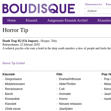
Klantenservice
Kant
Home
Klassiek
Aangenaam Klassiek Archief
Klassiek
Horror Tip
Death Trap R2 (Uk Import)
- Hooper, Toby
Releasedatum: 22 februari 2010
A redneck psycho who runs a hotel in the deep south murders a slew of people and feeds their
Horror Tip Archief
Klassiek
Film
Pop / 
Gregoriaans
Drama/Arthouse
Pop /
Middeleeuwen
Aktie/Thriller
Metal
Renaissance
Cult
Nieu
Barok
Animatie
Jaarl
Romantiek
Horror
Aanb
Klassiek
Nieuwe releases
20ste eeuw
Jaarlijsten