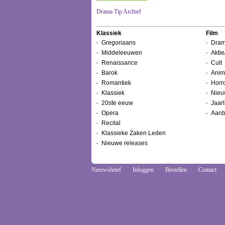
Drama Tip Archief
Klassiek
Film
Gregoriaans
Dram
Middeleeuwen
Aktie
Renaissance
Cult
Barok
Anim
Romantiek
Horr
Klassiek
Nieu
20ste eeuw
Jaarl
Opera
Aanb
Recital
Klassieke Zaken Leden
Nieuwe releases
Nieuwsbrief
Inloggen
Bestellen
Contact