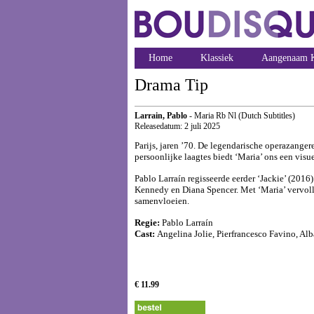
Home
Klassiek
Aangenaam K
Drama Tip
Larrain, Pablo
- Maria Rb Nl (Dutch Subtitles)
Releasedatum: 2 juli 2025
Parijs, jaren ’70. De legendarische operazangere
persoonlijke laagtes biedt ‘Maria’ ons een vis
Pablo Larraín regisseerde eerder ‘Jackie’ (2016
Kennedy en Diana Spencer. Met ‘Maria’ vervolled
samenvloeien.
Regie:
Pablo Larraín
Cast:
Angelina Jolie, Pierfrancesco Favino, A
€ 11.99