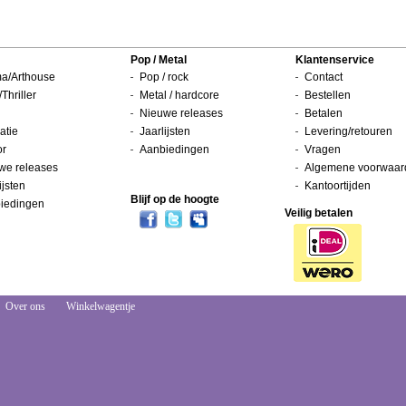
Pop / Metal
Klantenservice
a/Arthouse
Pop / rock
Contact
/Thriller
Metal / hardcore
Bestellen
Nieuwe releases
Betalen
atie
Jaarlijsten
Levering/retouren
or
Aanbiedingen
Vragen
we releases
Algemene voorwaar
ijsten
Kantoortijden
Blijf op de hoogte
iedingen
Veilig betalen
Over ons
Winkelwagentje