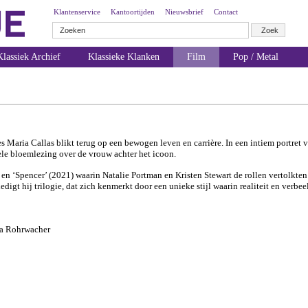
Klantenservice
Kantoortijden
Nieuwsbrief
Contact
lassiek Archief
Klassieke Klanken
Film
Pop / Metal
s Maria Callas blikt terug op een bewogen leven en carrière. In een intiem portret v
uele bloemlezing over de vrouw achter het icoon.
) en ‘Spencer’ (2021) waarin Natalie Portman en Kristen Stewart de rollen vertolkten
igt hij trilogie, dat zich kenmerkt door een unieke stijl waarin realiteit en verbe
lba Rohrwacher