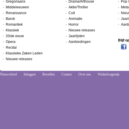
Gregoriaans
Drama/Arthouse
Pop /
Middeleeuwen
Aktie/Thriller
Metal
Renaissance
Cult
Nieu
Barok
Animatie
Jaarl
Romantiek
Horror
Aanb
Klassiek
Nieuwe releases
20ste eeuw
Jaarlijsten
Blijf 
Opera
Aanbiedingen
Recital
Klassieke Zaken Leden
Nieuwe releases
Nieuwsbrief
Inloggen
Bestellen
Contact
Over ons
Winkelwagentje