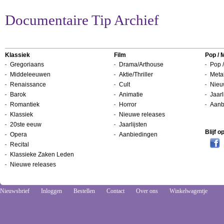
Documentaire Tip Archief
Klassiek
Film
Pop / 
Gregoriaans
Drama/Arthouse
Pop /
Middeleeuwen
Aktie/Thriller
Metal
Renaissance
Cult
Nieu
Barok
Animatie
Jaarl
Romantiek
Horror
Aanb
Klassiek
Nieuwe releases
20ste eeuw
Jaarlijsten
Blijf 
Opera
Aanbiedingen
Recital
Klassieke Zaken Leden
Nieuwe releases
Nieuwsbrief
Inloggen
Bestellen
Contact
Over ons
Winkelwagentje