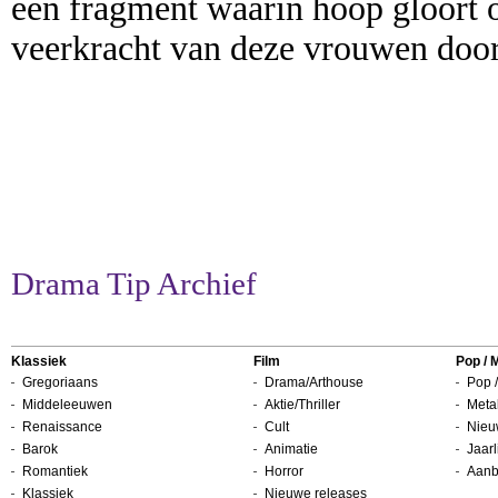
een fragment waarin hoop gloort of
veerkracht van deze vrouwen doo
Drama Tip Archief
Klassiek
Film
Pop / 
Gregoriaans
Drama/Arthouse
Pop /
Middeleeuwen
Aktie/Thriller
Metal
Renaissance
Cult
Nieu
Barok
Animatie
Jaarl
Romantiek
Horror
Aanb
Klassiek
Nieuwe releases