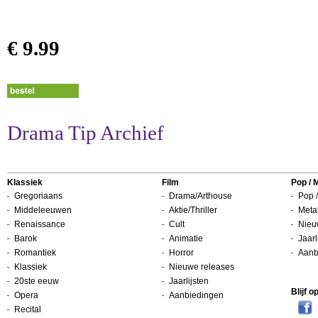
€ 9.99
Drama Tip Archief
Klassiek
Film
Pop / 
Gregoriaans
Drama/Arthouse
Pop /
Middeleeuwen
Aktie/Thriller
Metal
Renaissance
Cult
Nieu
Barok
Animatie
Jaarl
Romantiek
Horror
Aanb
Klassiek
Nieuwe releases
20ste eeuw
Jaarlijsten
Blijf 
Opera
Aanbiedingen
Recital