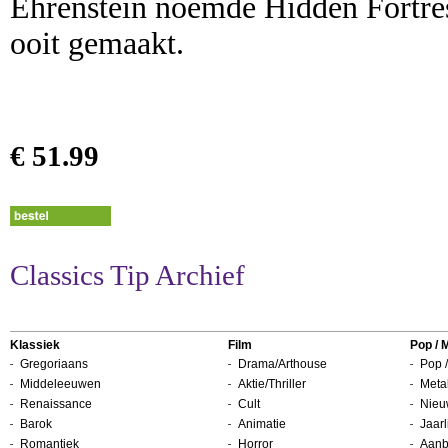
Ehrenstein noemde Hidden Fortres
ooit gemaakt.
€ 51.99
Classics Tip Archief
Klassiek
Film
Pop / 
Gregoriaans
Drama/Arthouse
Pop /
Middeleeuwen
Aktie/Thriller
Metal
Renaissance
Cult
Nieu
Barok
Animatie
Jaarl
Romantiek
Horror
Aanb