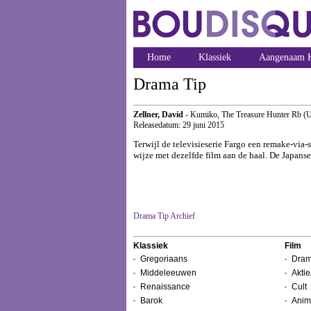
Home
Klassiek
Aangenaam K
Drama Tip
Zellner, David
- Kumiko, The Treasure Hunter Rb (U
Releasedatum: 29 juni 2015
Terwijl de televisieserie Fargo een remake-via
wijze met dezelfde film aan de haal. De Japan
Drama Tip Archief
Klassiek
Film
Gregoriaans
Dram
Middeleeuwen
Aktie
Renaissance
Cult
Barok
Anim