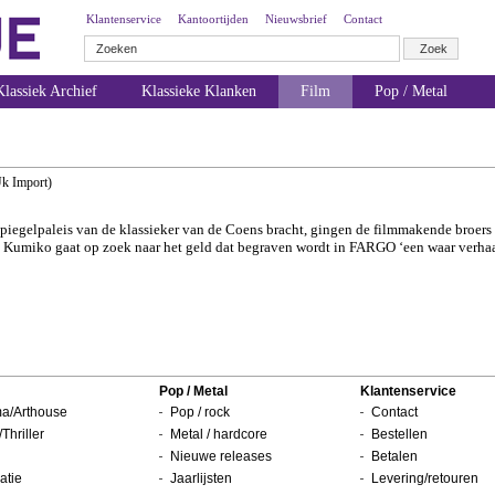
Klantenservice
Kantoortijden
Nieuwsbrief
Contact
lassiek Archief
Klassieke Klanken
Film
Pop / Metal
k Import)
-spiegelpaleis van de klassieker van de Coens bracht, gingen de filmmakende broers
se Kumiko gaat op zoek naar het geld dat begraven wordt in FARGO ‘een waar verhaa
Pop / Metal
Klantenservice
a/Arthouse
Pop / rock
Contact
/Thriller
Metal / hardcore
Bestellen
Nieuwe releases
Betalen
atie
Jaarlijsten
Levering/retouren