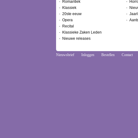
Romantiek
Horr
Klassiek
Nieu
20ste eeuw
Jaarl
Opera
Aanb
Recital
Klassieke Zaken Leden
Nieuwe releases
Nieuwsbrief
Inloggen
Bestellen
Contact