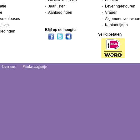
Nieuwe releases
Betalen
atie
Jaarlijsten
Levering/retouren
or
Aanbiedingen
Vragen
we releases
Algemene voorwaar
ijsten
Kantoortijden
Blijf op de hoogte
iedingen
Veilig betalen
Over ons
Winkelwagentje