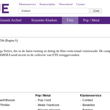
Klantenservice
Kantoortijden
Nieuwsbrief
Contact
lassiek Archief
Klassieke Klanken
Film
Pop / Metal
Oth (Region A)
ga Vertov, die in de Jaren twintig en dertig de film vorm totaal vernieuwde. De com
A werd recent in de collectie van EYE teruggevonden.
Pop / Metal
Klantenservice
a/Arthouse
Pop / rock
Contact
/Thriller
Metal / hardcore
Bestellen