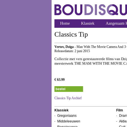
Home
Klassiek
Aangenaam K
Classics Tip
Vertov, Dziga
- Man With The Movie Camera And 3 
Releasedatum: 2 juni 2015
Collectie met vers gerestaureerde films van Dzi
meesterwerk THE MAM WITH THE MOVIE CAMER
€ 63.99
Classics Tip Archief
Klassiek
Film
Gregoriaans
Dram
Middeleeuwen
Aktie