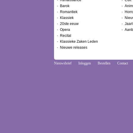
Renaissance
Cult
Barok
Anim
Romantiek
Horr
Klassiek
Nieu
20ste eeuw
Jaarl
Opera
Aanb
Recital
Klassieke Zaken Leden
Nieuwe releases
Nieuwsbrief
Inloggen
Bestellen
Contact