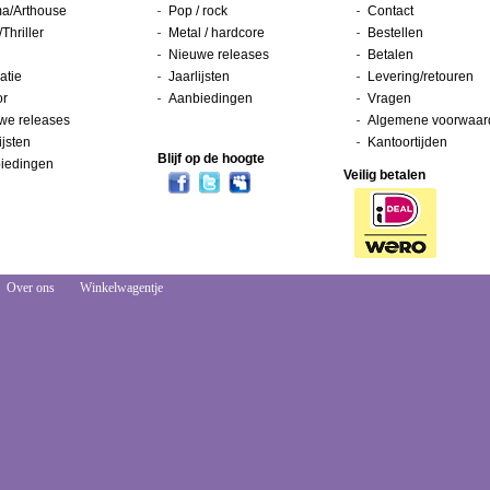
a/Arthouse
Pop / rock
Contact
/Thriller
Metal / hardcore
Bestellen
Nieuwe releases
Betalen
atie
Jaarlijsten
Levering/retouren
or
Aanbiedingen
Vragen
we releases
Algemene voorwaar
ijsten
Kantoortijden
Blijf op de hoogte
iedingen
Veilig betalen
Over ons
Winkelwagentje