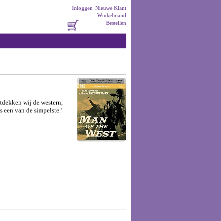
Inloggen
Nieuwe Klant
Winkelmand
Bestellen
tdekken wij de western,
s een van de simpelste.’