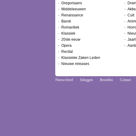
Gregoriaans
Dram
Middeleeuwen
Aktie
Renaissance
Cult
Barok
Anim
Romantiek
Horr
Klassiek
Nieu
20ste eeuw
Jaarl
Opera
Aanb
Recital
Klassieke Zaken Leden
Nieuwe releases
Nieuwsbrief
Inloggen
Bestellen
Contact