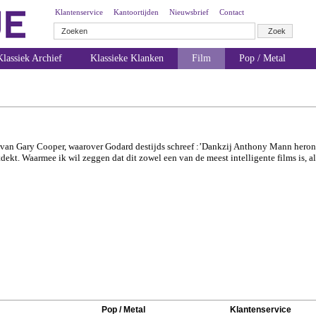
Klantenservice
Kantoortijden
Nieuwsbrief
Contact
lassiek Archief
Klassieke Klanken
Film
Pop / Metal
en van Gary Cooper, waarover Godard destijds schreef :’Dankzij Anthony Mann heron
kt. Waarmee ik wil zeggen dat dit zowel een van de meest intelligente films is, al
Pop / Metal
Klantenservice