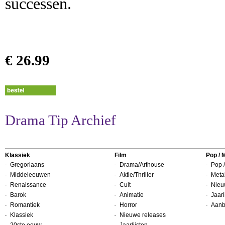
successen.
€ 26.99
Drama Tip Archief
Klassiek
Film
Pop / 
Gregoriaans
Drama/Arthouse
Pop /
Middeleeuwen
Aktie/Thriller
Metal
Renaissance
Cult
Nieu
Barok
Animatie
Jaarl
Romantiek
Horror
Aanb
Klassiek
Nieuwe releases