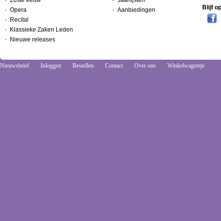
20ste eeuw
Jaarlijsten
Blijf 
Opera
Aanbiedingen
Recital
Klassieke Zaken Leden
Nieuwe releases
Nieuwsbrief
Inloggen
Bestellen
Contact
Over ons
Winkelwagentje