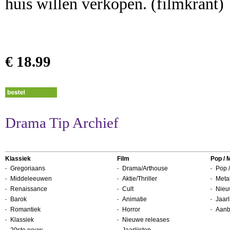
huis willen verkopen. (filmkrant)
€ 18.99
Drama Tip Archief
Klassiek
Film
Pop / 
Gregoriaans
Drama/Arthouse
Pop /
Middeleeuwen
Aktie/Thriller
Metal
Renaissance
Cult
Nieu
Barok
Animatie
Jaarl
Romantiek
Horror
Aanb
Klassiek
Nieuwe releases