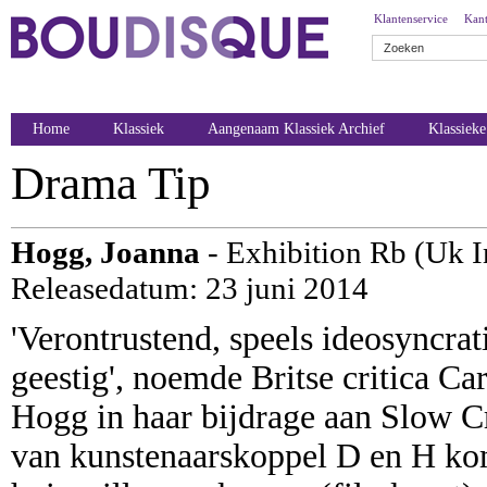
Klantenservice
Kant
Home
Klassiek
Aangenaam Klassiek Archief
Klassiek
Drama Tip
Hogg, Joanna
- Exhibition Rb (Uk 
Releasedatum: 23 juni 2014
'Verontrustend, speels ideosyncrat
geestig', noemde Britse critica C
Hogg in haar bijdrage aan Slow Cr
van kunstenaarskoppel D en H kom