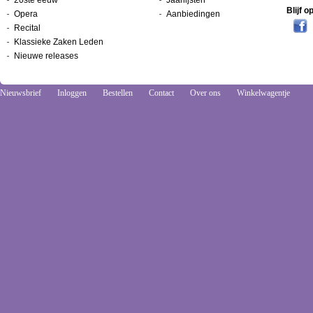
20ste eeuw
Jaarlijsten
Blijf 
Opera
Aanbiedingen
Recital
Klassieke Zaken Leden
Nieuwe releases
Nieuwsbrief
Inloggen
Bestellen
Contact
Over ons
Winkelwagentje