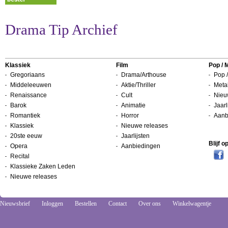
Drama Tip Archief
Klassiek
Film
Pop / 
Gregoriaans
Drama/Arthouse
Pop /
Middeleeuwen
Aktie/Thriller
Metal
Renaissance
Cult
Nieu
Barok
Animatie
Jaarl
Romantiek
Horror
Aanb
Klassiek
Nieuwe releases
20ste eeuw
Jaarlijsten
Blijf 
Opera
Aanbiedingen
Recital
Klassieke Zaken Leden
Nieuwe releases
Nieuwsbrief
Inloggen
Bestellen
Contact
Over ons
Winkelwagentje