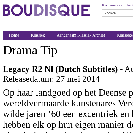
Klantenservice
Kant
Home
Klassiek
Aangenaam Klassiek Archief
Klassiek
Drama Tip
Legacy R2 Nl (Dutch Subtitles)
- Au
Releasedatum: 27 mei 2014
Op haar landgoed op het Deense pl
wereldvermaarde kunstenares Vero
wilde jaren ’60 een excentriek en 
hebben elk op hun eigen manier d