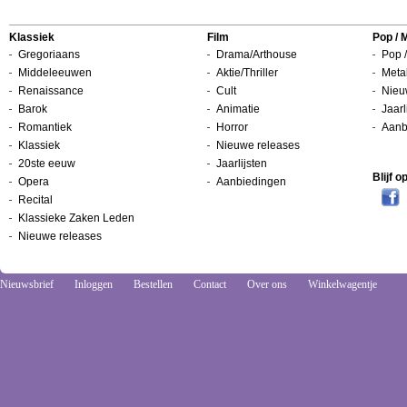
Klassiek
Film
Pop / 
Gregoriaans
Drama/Arthouse
Pop /
Middeleeuwen
Aktie/Thriller
Metal
Renaissance
Cult
Nieu
Barok
Animatie
Jaarl
Romantiek
Horror
Aanb
Klassiek
Nieuwe releases
20ste eeuw
Jaarlijsten
Blijf 
Opera
Aanbiedingen
Recital
Klassieke Zaken Leden
Nieuwe releases
Nieuwsbrief
Inloggen
Bestellen
Contact
Over ons
Winkelwagentje