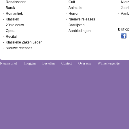
Renaissance
Cult
Nieu
Barok
Animatie
Jaarl
Romantiek
Horror
Aanb
Klassiek
Nieuwe releases
20ste eeuw
Jaarlijsten
Blijf 
Opera
Aanbiedingen
Recital
Klassieke Zaken Leden
Nieuwe releases
Nieuwsbrief
Inloggen
Bestellen
Contact
Over ons
Winkelwagentje