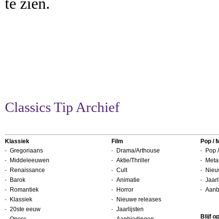
te zien.
Classics Tip Archief
Klassiek
Film
Pop / 
Gregoriaans
Drama/Arthouse
Pop /
Middeleeuwen
Aktie/Thriller
Metal
Renaissance
Cult
Nieu
Barok
Animatie
Jaarl
Romantiek
Horror
Aanb
Klassiek
Nieuwe releases
20ste eeuw
Jaarlijsten
Blijf 