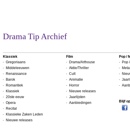
Drama Tip Archief
Klassiek
Film
Pop / 
Gregoriaans
Drama/Arthouse
Pop /
Middeleeuwen
Aktie/Thriller
Metal
Renaissance
Cult
Nieu
Barok
Animatie
Jaarl
Romantiek
Horror
Aanb
Klassiek
Nieuwe releases
20ste eeuw
Jaarlijsten
Blijf 
Opera
Aanbiedingen
Recital
Klassieke Zaken Leden
Nieuwe releases