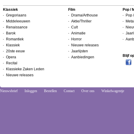
Klassiek
Film
Pop / 
Gregoriaans
Drama/Arthouse
Pop /
Middeleeuwen
Aktie/Thriller
Metal
Renaissance
Cult
Nieu
Barok
Animatie
Jaarl
Romantiek
Horror
Aanb
Klassiek
Nieuwe releases
20ste eeuw
Jaarlijsten
Blijf 
Opera
Aanbiedingen
Recital
Klassieke Zaken Leden
Nieuwe releases
Nieuwsbrief
Inloggen
Bestellen
Contact
Over ons
Winkelwagentje