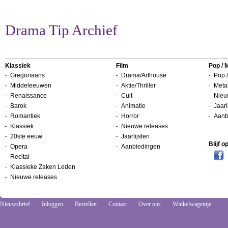
Drama Tip Archief
Klassiek
Film
Pop / 
Gregoriaans
Drama/Arthouse
Pop /
Middeleeuwen
Aktie/Thriller
Metal
Renaissance
Cult
Nieu
Barok
Animatie
Jaarl
Romantiek
Horror
Aanb
Klassiek
Nieuwe releases
20ste eeuw
Jaarlijsten
Blijf 
Opera
Aanbiedingen
Recital
Klassieke Zaken Leden
Nieuwe releases
Nieuwsbrief
Inloggen
Bestellen
Contact
Over ons
Winkelwagentje