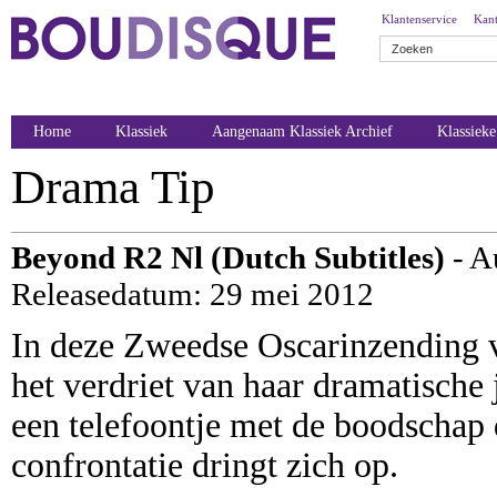
Klantenservice
Kant
Home
Klassiek
Aangenaam Klassiek Archief
Klassiek
Drama Tip
Beyond R2 Nl (Dutch Subtitles)
- A
Releasedatum: 29 mei 2012
In deze Zweedse Oscarinzending v
het verdriet van haar dramatisch
een telefoontje met de boodschap 
confrontatie dringt zich op.