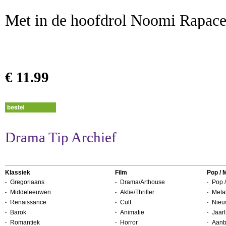
Met in de hoofdrol Noomi Rap
€ 11.99
Drama Tip Archief
Klassiek
Film
Pop / 
Gregoriaans
Drama/Arthouse
Pop /
Middeleeuwen
Aktie/Thriller
Metal
Renaissance
Cult
Nieu
Barok
Animatie
Jaarl
Romantiek
Horror
Aanb