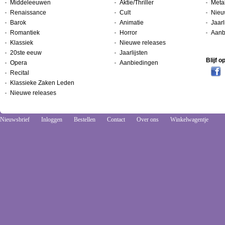
Middeleeuwen
Aktie/Thriller
Metal
Renaissance
Cult
Nieu
Barok
Animatie
Jaarl
Romantiek
Horror
Aanb
Klassiek
Nieuwe releases
20ste eeuw
Jaarlijsten
Blijf 
Opera
Aanbiedingen
Recital
Klassieke Zaken Leden
Nieuwe releases
Nieuwsbrief
Inloggen
Bestellen
Contact
Over ons
Winkelwagentje