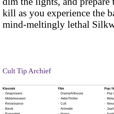
dim the lights, and prepare 
kill as you experience the b
mind-meltingly lethal Sil
Cult Tip Archief
Klassiek
Film
Pop / 
Gregoriaans
Drama/Arthouse
Pop /
Middeleeuwen
Aktie/Thriller
Metal
Renaissance
Cult
Nieu
Barok
Animatie
Jaarl
Romantiek
Horror
Aanb