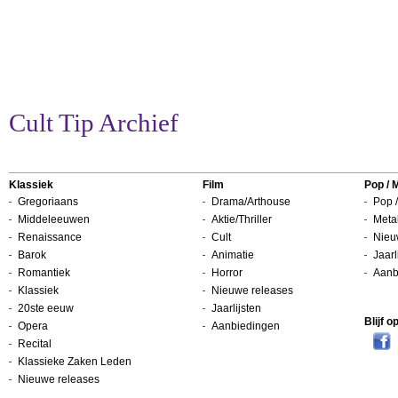
Cult Tip Archief
Klassiek
Film
Pop / 
Gregoriaans
Drama/Arthouse
Pop /
Middeleeuwen
Aktie/Thriller
Metal
Renaissance
Cult
Nieu
Barok
Animatie
Jaarl
Romantiek
Horror
Aanb
Klassiek
Nieuwe releases
20ste eeuw
Jaarlijsten
Blijf 
Opera
Aanbiedingen
Recital
Klassieke Zaken Leden
Nieuwe releases