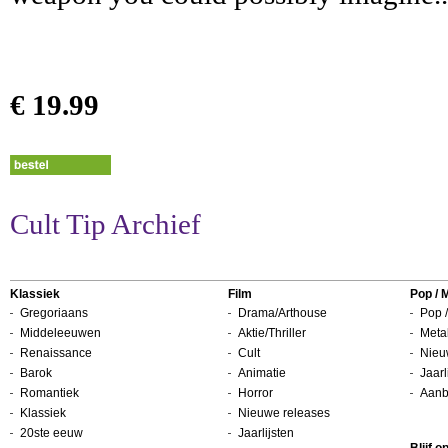
€ 19.99
Cult Tip Archief
Klassiek
Film
Pop / 
Gregoriaans
Drama/Arthouse
Pop /
Middeleeuwen
Aktie/Thriller
Metal
Renaissance
Cult
Nieu
Barok
Animatie
Jaarl
Romantiek
Horror
Aanb
Klassiek
Nieuwe releases
20ste eeuw
Jaarlijsten