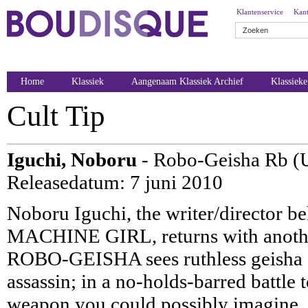
Klantenservice
Kant
Home
Klassiek
Aangenaam Klassiek Archief
Klassiek
Cult Tip
Iguchi, Noboru
- Robo-Geisha Rb (
Releasedatum: 7 juni 2010
Noboru Iguchi, the writer/director b
MACHINE GIRL, returns with another 
ROBO-GEISHA sees ruthless geisha ass
assassin; in a no-holds-barred battle 
weapon you could possibly imagine...