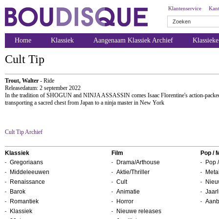
Klantenservice
Kant
Home
Klassiek
Aangenaam Klassiek Archief
Klassiek
Cult Tip
Trout, Walter
- Ride
Releasedatum: 2 september 2022
In the tradition of SHOGUN and NINJA ASSASSIN comes Isaac Florentine's action-packed tal
transporting a sacred chest from Japan to a ninja master in New York
Cult Tip Archief
Klassiek
Film
Pop / 
Gregoriaans
Drama/Arthouse
Pop /
Middeleeuwen
Aktie/Thriller
Metal
Renaissance
Cult
Nieu
Barok
Animatie
Jaarl
Romantiek
Horror
Aanb
Klassiek
Nieuwe releases