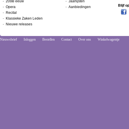
20ste eeuw
Jaarlijsten
Blijf 
Opera
Aanbiedingen
Recital
Klassieke Zaken Leden
Nieuwe releases
Nieuwsbrief
Inloggen
Bestellen
Contact
Over ons
Winkelwagentje